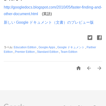
http://googledocs.blogspot.com/2010/05/faster-finding-and-
other-document.html
(英語)
新しい Google ドキュメント（文書）のプレビュー版
ラベル:
Education Edition
,
Google Apps
,
Google ドキュメント
,
Partner
Edition
,
Premier Edition
,
Standard Edition
,
Team Edition


