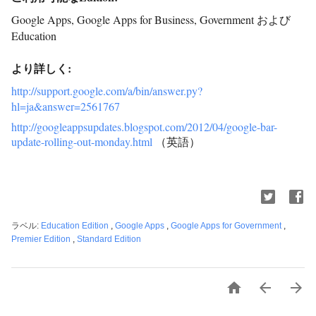
Google Apps, Google Apps for Business, Government および
Education
より詳しく:
http://support.google.com/a/bin/answer.py?
hl=ja&answer=2561767
http://googleappsupdates.blogspot.com/2012/04/google-bar-
update-rolling-out-monday.html
（英語）
ラベル:
Education Edition
,
Google Apps
,
Google Apps for Government
,
Premier Edition
,
Standard Edition


