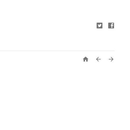


