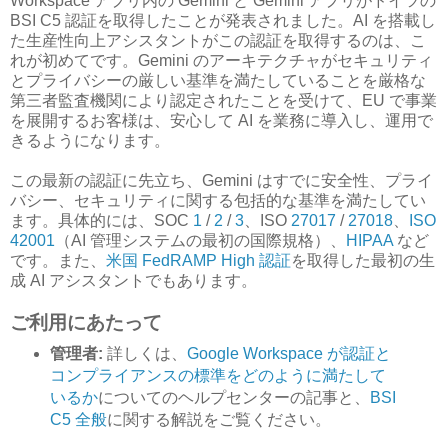
Workspace アプリ内の Gemini と Gemini アプリがドイツの
BSI C5 認証を取得したことが発表されました。AI を搭載し
た生産性向上アシスタントがこの認証を取得するのは、こ
れが初めてです。Gemini のアーキテクチャがセキュリティ
とプライバシーの厳しい基準を満たしていることを厳格な
第三者監査機関により認定されたことを受けて、EU で事業
を展開するお客様は、安心して AI を業務に導入し、運用で
きるようになります。
この最新の認証に先立ち、Gemini はすでに安全性、プライ
バシー、セキュリティに関する包括的な基準を満たしてい
ます。具体的には、SOC
1
/
2
/
3
、ISO
27017
/
27018
、
ISO
42001
（AI 管理システムの最初の国際規格）、
HIPAA
など
です。また、
米国 FedRAMP High 認証
を取得した最初の生
成 AI アシスタントでもあります。
ご利用にあたって
管理者:
詳しくは、
Google Workspace が認証と
コンプライアンスの標準をどのように満たして
いるか
についてのヘルプセンターの記事と、
BSI
C5 全般
に関する解説をご覧ください。