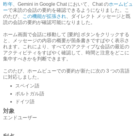
昨年
、Gemini in Google Chat において、Chat の
ホームビュ
ー
で未読の会話の要約を確認できるようになりました。こ
のたび、
この機能が拡張され
、ダイレクト メッセージと既
読の会話の要約が確認可能になりました。
ホーム画面で会話に移動して [要約] ボタンをクリックする
と、メッセージの内容の概要が箇条書きですばやく表示さ
れます。これにより、すべてのアクティブな会話の最近の
アクティビティをすばやく確認して、時間と注意をどこに
集中すべきかを判断できます。
このたび、ホームビューでの要約が新たに次の 3 つの言語
に対応しました。
スペイン語
ポルトガル語
ドイツ語
対象
エンドユーザー