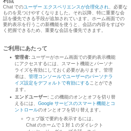
利点
Chat での
ユーザー エクスペリエンスが合理化され
、必要な
ものを見つけやすくなりました。それ以降、特に重要な会
話を優先できる手段が追加されています。ホーム画面での
要約表示を行うこの新機能を使うと、会話の内容をすばや
く把握できるため、重要な会話を優先できます。
ご利用にあたって
管理者:
ユーザーがホーム画面での要約表示機能
にアクセスするには、スマート機能とパーソナ
ライズを有効にしておく必要があります。管理
者は、
管理コンソールでユーザーのパーソナラ
イズ設定をデフォルトで有効にする
ことができ
ます。
エンドユーザー:
この機能のオンとオフを切り替
えるには、
Google サービスのスマート機能とコ
ントロール
のオンとオフを切り替えます。
ウェブ版で要約を表示するには、
Chat のホームで 1 対 1 のダイレクト