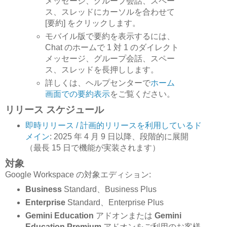
メッセージ、グループ会話、スペー
ス、スレッドにカーソルを合わせて
[要約] をクリックします。
モバイル版で要約を表示するには、
Chat のホームで 1 対 1 のダイレクト
メッセージ、グループ会話、スペー
ス、スレッドを長押しします。
詳しくは、ヘルプセンターで
ホーム
画面での要約表示
をご覧ください。
リリース スケジュール
即時リリース / 計画的リリースを利用しているド
メイン
: 2025 年 4 月 9 日以降、段階的に展開
（最長 15 日で機能が実装されます）
対象
Google Workspace の対象エディション:
Business
Standard、Business Plus
Enterprise
Standard、Enterprise Plus
Gemini Education
アドオンまたは
Gemini
Education Premium
アドオンをご利用のお客様