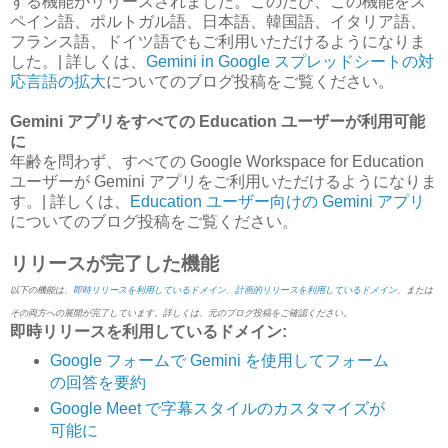
する機能がリリースされました。このたび、この機能をス
ペイン語、ポルトガル語、日本語、韓国語、イタリア語、
フランス語、ドイツ語でもご利用いただけるようになりま
した。| 詳しくは、
Gemini in Google スプレッドシートの対
応言語の拡大
についてのブログ投稿をご覧ください。
Gemini アプリをすべての Education ユーザーが利用可能
に
年齢を問わず、すべての Google Workspace for Education
ユーザーが Gemini アプリをご利用いただけるようになりま
す。| 詳しくは、
Education ユーザー向けの Gemini アプリ
についてのブログ投稿をご覧ください。
リリースが完了した機能
以下の機能は、
即時リリースを利用しているドメイン、計画的リリースを利用しているドメイン
、または
その両方への展開が完了しています。詳しくは、元のブログ投稿をご確認ください。
即時リリースを利用しているドメイン:
Google フォームで Gemini を使用してフォーム
の回答を要約
Google Meet で字幕スタイルのカスタマイズが
可能に