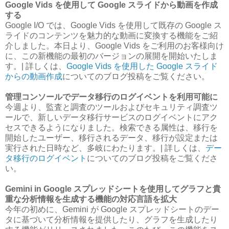
Google Vids を使用して Google スライドから動画を作成
する
Google I/O では、Google Vids を使用して既存の Google ス
ライドのコンテンツを魅力的な動画に変換する機能をご紹
介しました。本日より、Google Vids をご利用のお客様向け
に、この新機能の最初のバージョンの展開を開始いたしま
す。| 詳しくは、
Google Vids を使用した Google スライド
からの動画作成
についてのブログ投稿をご覧ください。
管理コンソールでデータ移行のログイベントを利用可能に
今週より、監査と調査のツールおよびセキュリティ調査ツ
ールで、新しいデータ移行サービスのログイベントにアク
セスできるようになりました。検索できる属性は、移行を
開始したユーザー、移行されるデータ、移行が設定または
実行された日時など、多岐にわたります。| 詳しくは、
デー
タ移行のログイベント
についてのブログ投稿をご覧くださ
い。
Gemini in Google スプレッドシートを使用してグラフと貴
重な分析情報を生成する機能の対応言語を拡大
今年の初めに、Gemini が Google スプレッドシートのデー
タに基づいて分析情報を提供したり、グラフを生成したり