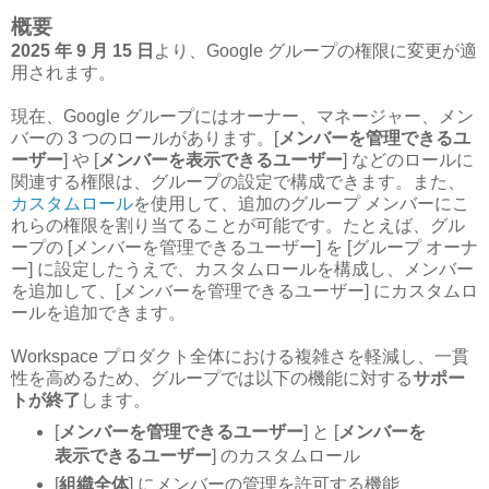
概要
2025 年 9 月 15 日
より、Google グループの権限に変更が適
用されます。
現在、Google グループにはオーナー、マネージャー、メン
バーの 3 つのロールがあります。[
メンバーを管理できるユ
ーザー
] や [
メンバーを表示できるユーザー
] などのロールに
関連する権限は、グループの設定で構成できます。また、
カスタムロール
を使用して、追加のグループ メンバーにこ
れらの権限を割り当てることが可能です。たとえば、グル
ープの [メンバーを管理できるユーザー] を [グループ オーナ
ー] に設定したうえで、カスタムロールを構成し、メンバー
を追加して、[メンバーを管理できるユーザー] にカスタムロ
ールを追加できます。
Workspace プロダクト全体における複雑さを軽減し、一貫
性を高めるため、グループでは以下の機能に対する
サポー
トが終了
します。
[
メンバーを管理できるユーザー
] と [
メンバーを
表示できるユーザー
] のカスタムロール
[
組織全体
] にメンバーの管理を許可する機能