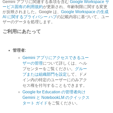
Gemini アプリに関連する条項を含む
Google Workspace サ
ービス固有の利用規約
が更新され、年齢制限に関する変更
が反映されました。Google は、
Google Workspace の生成
AI に関するプライバシー ハブ
の記載内容に基づいて、ユー
ザーのデータを処理します。
ご利用にあたって
管理者:
Gemini アプリにアクセスできるユー
ザーの管理
について詳しくは、ヘル
プセンターをご覧ください。
グルー
プまたは組織部門を設定
して、ドメ
イン内の特定のユーザーにのみアク
セス権を付与することもできます。
Google for Education の管理者向け
Gemini と NotebookLM のクイックス
タート ガイド
をご覧ください。