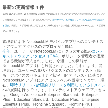
最新の更新情報
4 件
別途記載のない限り、以下の機能は Google Workspace をご利用のすべてのお客様に提供されます。これ
らの機能のリリースは完了しているか展開中です。
即時リリースと計画的リリースの両方が同時に行われ
る場合
、展開は 15 営業日以内に完了します。同時に行われない場合、展開は各ステージごと、15 営業日
以内に完了します。
管理者による NotebookLM モバイルアプリへのコンテキス
トアウェア アクセスのデプロイが可能に
今年
、ユーザーが NotebookLM にアクセスする際の
コンテ
キストアウェア アクセス（CAA）
ポリシーを管理者が指定
できる機能が導入されました。今週、この機能が
NotebookLM アプリにも展開されました。これにより、管
理者は、ユーザーの ID やリクエストのコンテキスト（場
所、デバイスのセキュリティ状況、IP アドレス）に基づき
NotebookLM アプリにアクセスレベルを設定できます。| 現
在、
即時リリース / 計画的リリースを利用しているドメイン
への展開を行っています。| コンテキストアウェア アクセス
は、Google Workspace Enterprise Standard、Enterprise
Plus、Education Standard、Education Plus、Enterprise
Essentials Plus、Frontline Standard、Frontline Plus、