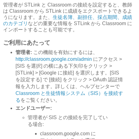
管理者が STLink と Classroom の接続を設定すると、教師
は Classroom から STLink に成績をエクスポートできるよ
うになります。また、
生徒名簿、副担任、採点期間、成績
のカテゴリ
などの重要な情報を STLink から Classroom に
インポートすることも可能です。
ご利用にあたって
管理者:
この機能を有効にするには、
http://classroom.google.com/admin
にアクセス >
[SIS を選択] の横にある下矢印をクリック >
[STLink] > [Google に接続] を選択します。[SIS
を設定する] で [接続] をクリック > OAuth 認証情
報を入力します。詳しくは、ヘルプセンターで
Classroom と生徒情報システム（SIS）を接続す
る
をご覧ください。
エンドユーザー:
管理者が SIS との接続を完了してい
る場合:
classroom.google.com に