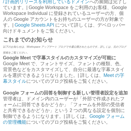
/ 計画的リリースを利用しているドメイン
への展開は完了し
ています。| Google Workspace をご利用のお客様、Google
Workspace Individual に登録されているユーザーの方、個
人の Google アカウントをお持ちのユーザーの方が対象で
す。|
Google Sheets API
について詳しくは、デベロッパー
向けドキュメントをご覧ください。
これまでのお知らせ
以下のお知らせは、Workspace アップデート ブログで今週公開されたものです。詳しくは、元のブログ
投稿をご覧ください。
Google Meet で字幕スタイルのカスタマイズが可能に
Google Meet で、フォントサイズ、フォントの種類、色、
背景色などをカスタマイズして、自分に最適な字幕スタイ
ルを選択できるようになりました。| 詳しくは、
Meet の字
幕スタイル
についてのブログ投稿をご覧ください。
Google フォームの回答を制御する新しい管理者設定を追加
管理者は、ドメイン内のユーザーが「外部で作成されたフ
ォームに回答できるかどうか」「フォームを外部の受信者
と共有できるかどうか」という 2 つの異なる設定を個別に
制御できるようになります。| 詳しくは、
Google フォーム
の管理機能
についてのブログ投稿をご覧ください。