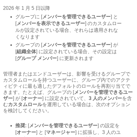
2026 年 1 月 5 日以降
グループに [
メンバーを管理できるユーザー
] と
[
メンバーを表示できるユーザー
] のカスタムロー
ルが設定されている場合、それらは適用されな
くなります
グループの [
メンバーを管理できるユーザー
] が
[
組織全体
] に設定されている場合、その設定は
[
グループ メンバー
] に更新されます
管理者またはエンドユーザーは、影響を受けるグループで
カスタムロールを持つユーザーに、グループ内でのアクテ
ィビティに最も適したデフォルトのロールを再割り当てで
きます。たとえば、グループの [
メンバーを管理できるユー
ザー
] が [
オーナー
] に設定されていて、
3 人のメンバー
を含
む
カスタムロール
を運用している場合は、次のオプション
を検討してください。
推奨:
[
メンバーを管理できるユーザー
] の設定を
[
オーナー
] と [
マネージャー
] に拡張し、3 人のユ