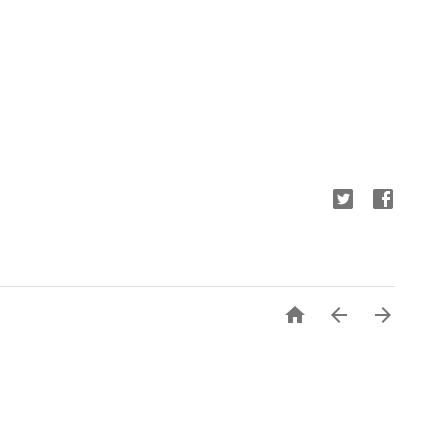


