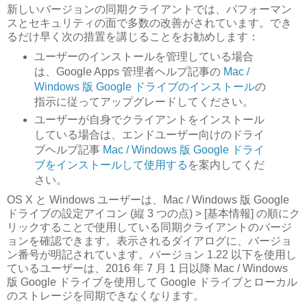
新しいバージョンの同期クライアントでは、パフォーマン
スとセキュリティの面で多数の改善がされています。でき
るだけ早く次の措置を講じることをお勧めします：
ユーザーのインストールを管理している場合
は、Google Apps 管理者ヘルプ記事の
Mac /
Windows 版 Google ドライブのインストール
の
指示に従ってアップグレードしてください。
ユーザーが自身でクライアントをインストール
している場合は、エンドユーザー向けのドライ
ブヘルプ記事
Mac / Windows 版 Google ドライ
ブをインストールして使用する
を案内してくだ
さい。
OS X と Windows ユーザーは、Mac / Windows 版 Google
ドライブの設定アイコン (縦 3 つの点) > [基本情報] の順にク
リックすることで使用している同期クライアントのバージ
ョンを確認できます。表示されるダイアログに、バージョ
ン番号が明記されています。バージョン 1.22 以下を使用し
ているユーザーは、2016 年 7 月 1 日以降 Mac / Windows
版 Google ドライブを使用して Google ドライブとローカル
のストレージを同期できなくなります。