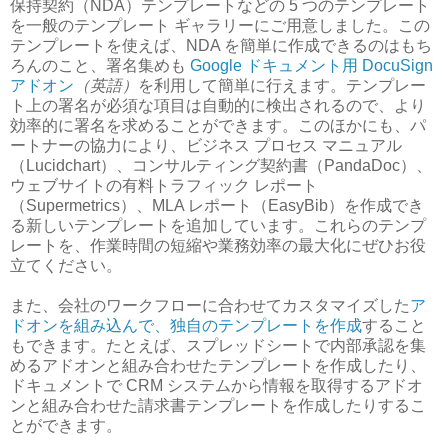
保持契約（NDA）テンプレートなどの 5 つのテンプレート
を一般のテンプレート ギャラリーにご用意しました。この
テンプレートを使えば、NDA を簡単に作成できるのはもち
ろんのこと、署名集めも
Google ドキュメント用 DocuSign
アドオン
（英語）
を利用して簡単に行えます。テンプレー
ト上の署名が必須な項目は自動的に検出されるので、より
効率的に署名を求めることができます。このほかにも、パ
ートナーの協力により、ビジネス プロセス マニュアル
（Lucidchart）、コンサルティング契約書（PandaDoc）、
ウェブサイトの有料トラフィック レポート
（Supermetrics）、MLA レポート（EasyBib）を作成でき
る新しいテンプレートを追加しています。これらのテンプ
レートを、作業時間の短縮や業務効率の最大化にぜひお役
立てください。
また、会社のワークフローに合わせてカスタマイズした
ア
ドオンを組み込んで、独自のテンプレートを作成
すること
もできます。たとえば、スプレッドシートで内部承認を集
めるアドオンと組み合わせたテンプレートを作成したり、
ドキュメントで CRM システムから情報を取得するアドオ
ンと組み合わせた請求書テンプレートを作成したりするこ
とができます。