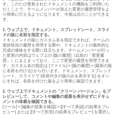
す。このたび更新されたドキュメントの機能をご利用いた
だくことで、チームメンバーが加えた変更の履歴管理をよ
り簡単に行えるようになります。今後は次のことができま
す。
1. ウェブ上で、ドキュメント、スプレッドシート、スライ
ドの版に名前を指定する。
ドキュメントの版にカスタム名を指定できれば、チームの
進捗状況の履歴を管理する際や、ドキュメントの最終的な
完成の連絡をする際に役立ちます。チームメンバーが行っ
た変更の内容はウェブ上の [版の履歴]（以前の「変更履
歴」）にまとまっており、ここで変更の履歴を管理できま
す。カスタム名の指定は [ファイル] > [版の履歴] > [最新の版
に名前を付ける] から行います。ドキュメント、スプレッド
シート、スライドで [名前付きの版のみを表示する] をオン
にすれば、名前を付けた版をより簡単に確認できます。
2. ウェブ上でドキュメントの「クリーン バージョン」をプ
レビューして、コメントや編集の提案を表示せずにドキュ
メントの体裁を確認できる。
[ツール] > [編集の提案を確認] > [[すべて承認] の結果をプレ
ビュー] または [[すべて拒否] の結果をプレビュー] を選択し