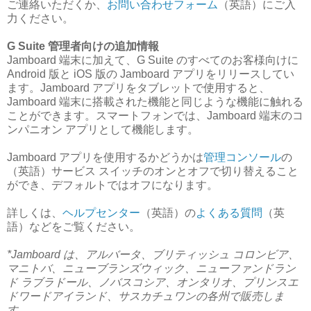
ご連絡いただくか、
お問い合わせフォーム
（英語）にご入
力ください。
G Suite 管理者向けの追加情報
Jamboard 端末に加えて、G Suite のすべてのお客様向けに
Android 版と iOS 版の Jamboard アプリをリリースしてい
ます。Jamboard アプリをタブレットで使用すると、
Jamboard 端末に搭載された機能と同じような機能に触れる
ことができます。スマートフォンでは、Jamboard 端末のコ
ンパニオン アプリとして機能します。
Jamboard アプリを使用するかどうかは
管理コンソール
の
（英語）サービス スイッチのオンとオフで切り替えること
ができ、デフォルトではオフになります。
詳しくは、
ヘルプセンター
（英語）の
よくある質問
（英
語）などをご覧ください。
*Jamboard は、アルバータ、ブリティッシュ コロンビア、
マニトバ、ニューブランズウィック、ニューファンドラン
ド ラブラドール、ノバスコシア、オンタリオ、プリンスエ
ドワードアイランド、サスカチュワンの各州で販売しま
す。