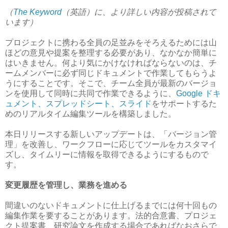
（
The Keyword
（英語）に、より詳しい内容が投稿されて
います）
プロジェクトに携わる全員の足並みをそろえるためには山
ほどの意見や提案を整理する必要があり、なかなか簡単に
はいきません。何より気にかけなければならないのは、チ
ームメンバーに必ず同じドキュメントで作業してもらうよ
うにすることです。そこで、チーム全員が最新のバージョ
ンを使用して同時に共同で作業できるように、
Google ドキ
ュメント、スプレッドシート、スライド
をサポートするた
めのリアルタイム編集ツールを構築しました。
本日リリースする新しいアップデートは、「バージョン管
理」を改善し、ワークフローに応じてツールをカスタマイ
ズし、タイムリーに情報を取得できるようにするもので
す。
変更履歴を管理し、業務を進める
間違いのないドキュメントに仕上げるまでには何十回もの
編集作業を要することがあります。法的合意書、プロジェ
クト提案書、研究論文を作成する場合であればなおさらで