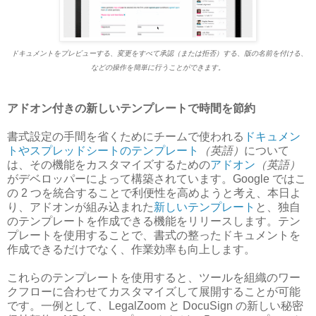
ドキュメントをプレビューする、変更をすべて承認（または拒否）する、版の名前を付ける、
などの操作を簡単に行うことができます。
アドオン付きの新しいテンプレートで時間を節約
書式設定の手間を省くためにチームで使われる
ドキュメン
トやスプレッドシートのテンプレート
（英語）
について
は、その機能をカスタマイズするための
アドオン
（英語）
がデベロッパーによって構築されています。Google ではこ
の 2 つを統合することで利便性を高めようと考え、本日よ
り、アドオンが組み込まれた
新しいテンプレート
と、独自
のテンプレートを作成できる機能をリリースします。テン
プレートを使用することで、書式の整ったドキュメントを
作成できるだけでなく、作業効率も向上します。
これらのテンプレートを使用すると、ツールを組織のワー
クフローに合わせてカスタマイズして展開することが可能
です。一例として、LegalZoom と DocuSign の新しい秘密