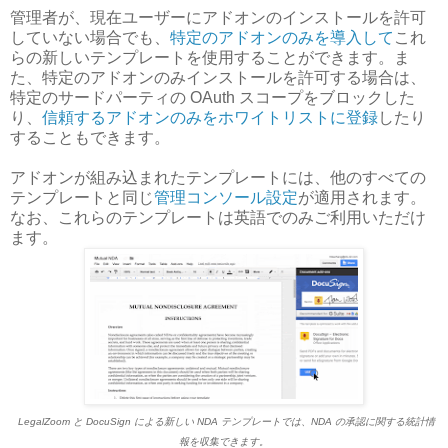
管理者が、現在ユーザーにアドオンのインストールを許可
していない場合でも、
特定のアドオンのみを導入して
これ
らの新しいテンプレートを使用することができます。ま
た、特定のアドオンのみインストールを許可する場合は、
特定のサードパーティの OAuth スコープをブロックした
り、
信頼するアドオンのみをホワイトリストに登録
したり
することもできます。
アドオンが組み込まれたテンプレートには、他のすべての
テンプレートと同じ
管理コンソール設定
が適用されます。
なお、これらのテンプレートは英語でのみご利用いただけ
ます。
LegalZoom と DocuSign による新しい NDA テンプレートでは、NDA の承認に関する統計情
報を収集できます。