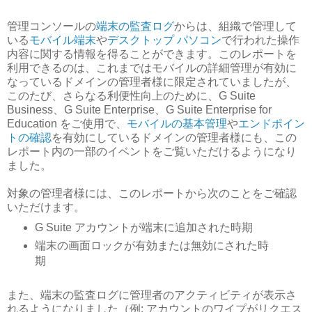
管理コンソールの
端末の監査ログ
からは、組織で管理して
いる
モバイル端末
や
デスクトップ パソコン
で行われた操作
内容に関する情報を得ることができます。このレポートを
利用できるのは、これまではモバイルの詳細管理が有効に
なっているドメインの管理者様に限定されていましたが、
このたび、さらなる利便性向上のために、G Suite
Business、G Suite Enterprise、G Suite Enterprise for
Education をご使用で、
モバイルの基本管理
や
エンドポイン
トの確認
を有効にしているドメインの管理者様にも、この
レポート内の一部のイベントをご覧いただけるようになり
ました。
対象の管理者様には、このレポートから次のことをご確認
いただけます。
G Suite アカウントが端末に追加された時期
端末の画面ロックが有効または無効にされた時
期
また、端末の監査ログに管理者のアクティビティが表示さ
れるようになりました（例: アカウントのワイプがリクエス