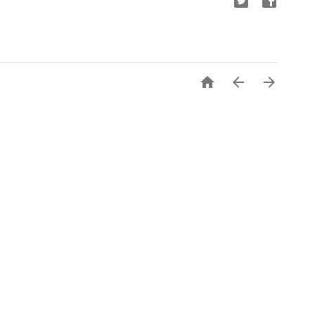


