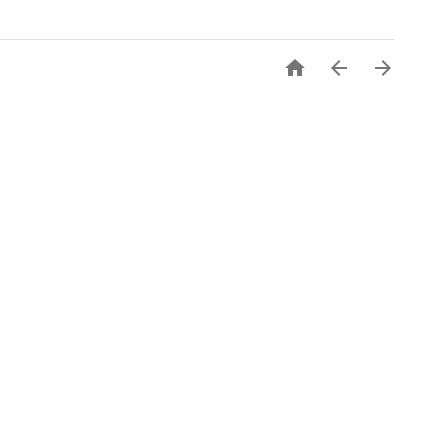


