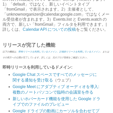
1）「default」ではなく、新しいイベントタイプ
「fromGmail」で表示されます。2）主催者として、
「unknownorganizer@calendar.google.com」ではなくメー
ル受信者が含まれます。3）Events.list と Events.watch の
両方で、新しい「fromGmail」フィルタを利用できます。|
詳しくは、
Calendar API についての投稿
をご覧ください。
リリースが完了した機能
以下の機能は、
即時リリースを利用しているドメイン、計画的リリースを利用しているドメイン
、または
その両方への公開が完了しています。詳しくは、元のブログ投稿をご確認ください。
即時リリースを利用しているドメイン:
Google Chat スペースですべてのメッセージに
関する通知を受け取る
（ウェブ）
Google Meet にアダプティブ オーディオを導入:
複数のノートパソコンで臨時の会議室を作る
新しいホバーカード機能を使用した Google ドラ
イブでのファイルのプレビュー
Google ドライブの動画にカーソルを合わせてプ