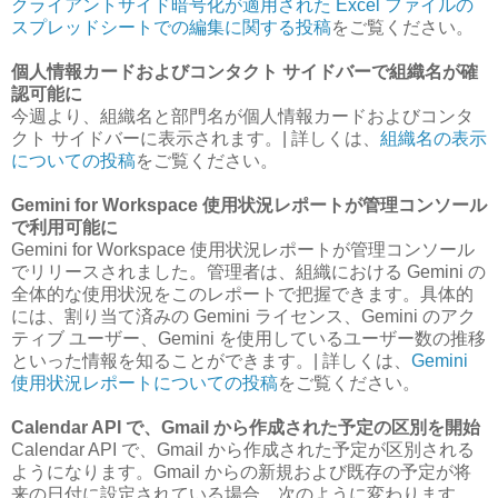
クライアントサイド暗号化が適用された Excel ファイルの
スプレッドシートでの編集に関する投稿
をご覧ください。
個人情報カードおよびコンタクト サイドバーで組織名が確
認可能に
今週より、組織名と部門名が個人情報カードおよびコンタ
クト サイドバーに表示されます。| 詳しくは、
組織名の表示
についての投稿
をご覧ください。
Gemini for Workspace 使用状況レポートが管理コンソール
で利用可能に
Gemini for Workspace 使用状況レポートが管理コンソール
でリリースされました。管理者は、組織における Gemini の
全体的な使用状況をこのレポートで把握できます。具体的
には、割り当て済みの Gemini ライセンス、Gemini のアク
ティブ ユーザー、Gemini を使用しているユーザー数の推移
といった情報を知ることができます。| 詳しくは、
Gemini
使用状況レポートについての投稿
をご覧ください。
Calendar API で、Gmail から作成された予定の区別を開始
Calendar API で、Gmail から作成された予定が区別される
ようになります。Gmail からの新規および既存の予定が将
来の日付に設定されている場合、次のように変わります。