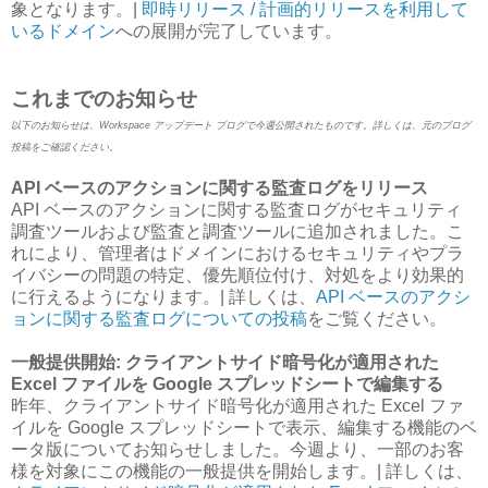
象となります。|
即時リリース / 計画的リリースを利用して
いるドメイン
への展開が完了しています。
これまでのお知らせ
以下のお知らせは、Workspace アップデート ブログで今週公開されたものです。詳しくは、元のブログ
投稿をご確認ください。
API ベースのアクションに関する監査ログをリリース
API ベースのアクションに関する監査ログがセキュリティ
調査ツールおよび監査と調査ツールに追加されました。こ
れにより、管理者はドメインにおけるセキュリティやプラ
イバシーの問題の特定、優先順位付け、対処をより効果的
に行えるようになります。| 詳しくは、
API ベースのアクシ
ョンに関する監査ログについての投稿
をご覧ください。
一般提供開始: クライアントサイド暗号化が適用された
Excel ファイルを Google スプレッドシートで編集する
昨年、クライアントサイド暗号化が適用された Excel ファ
イルを Google スプレッドシートで表示、編集する機能のベ
ータ版についてお知らせしました。今週より、一部のお客
様を対象にこの機能の一般提供を開始します。| 詳しくは、