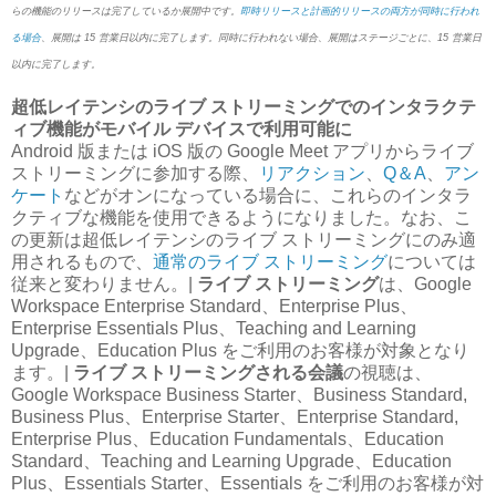
らの機能のリリースは完了しているか展開中です。
即時リリースと計画的リリースの両方が同時に行われ
る場合
、展開は 15 営業日以内に完了します。同時に行われない場合、展開はステージごとに、15 営業日
以内に完了します。
超低レイテンシのライブ ストリーミングでのインタラクテ
ィブ機能がモバイル デバイスで利用可能に
Android 版または iOS 版の Google Meet アプリからライブ
ストリーミングに参加する際、
リアクション
、
Q＆A
、
アン
ケート
などがオンになっている場合に、これらのインタラ
クティブな機能を使用できるようになりました。なお、こ
の更新は超低レイテンシのライブ ストリーミングにのみ適
用されるもので、
通常のライブ ストリーミング
については
従来と変わりません。|
ライブ ストリーミング
は、Google
Workspace Enterprise Standard、Enterprise Plus、
Enterprise Essentials Plus、Teaching and Learning
Upgrade、Education Plus をご利用のお客様が対象となり
ます。|
ライブ ストリーミングされる会議
の視聴は、
Google Workspace Business Starter、Business Standard,
Business Plus、Enterprise Starter、Enterprise Standard,
Enterprise Plus、Education Fundamentals、Education
Standard、Teaching and Learning Upgrade、Education
Plus、Essentials Starter、Essentials をご利用のお客様が対