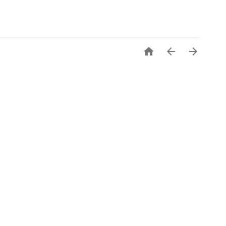


