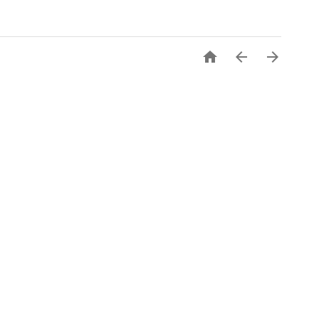


