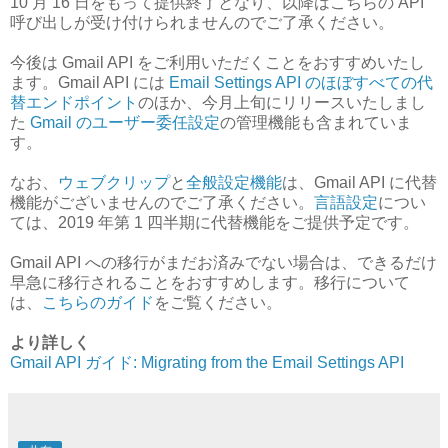
10 月 16 日をもって提供終了となり、以降はこちらの API
呼び出しが受け付けられませんのでご了承ください。
今後は Gmail API をご利用いただくことをおすすめいたし
ます。Gmail API には
Email Settings API のほぼすべての代
替エンドポイント
のほか、今月上旬にリリースいたしまし
た
Gmail のユーザー委任設定
の管理機能も含まれていま
す。
なお、
ウェブクリップ
と
全般設定機能
は、Gmail API に代替
機能がございませんのでご了承ください。
言語設定
につい
ては、2019 年第 1 四半期に代替機能をご提供予定です。
Gmail API への移行がまだお済みでない場合は、できるだけ
早急に移行されることをおすすめします。移行について
は、
こちらのガイド
をご覧ください。
より詳しく
Gmail API ガイド: Migrating from the Email Settings API