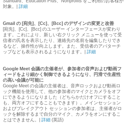
Standard、Education Plus、Nonprofits をご利用のお客様が
対象。|
詳細
Gmail の [宛先]、[Cc]、[Bcc] のデザインの変更と改善
[宛先]、[Cc]、[Bcc] のユーザー インターフェースが変わり
ます。これにより、新しい右クリック メニューを使って受
信者の氏名を表示したり、連絡先の名前を編集したりでき
るなど、操作性が向上します。また、受信者のアバターチ
ップなども表示されるようになります。|
詳細
Google Meet 会議の主催者が、参加者の音声および動画フ
ィードをより細かく制御できるようになり、円滑で生産性
の高い会議が可能に
Google Meet の会議の主催者は、音声ロックおよび動画ロ
ック機能を使用して、他の参加者のマイクとカメラをオフ
にできるようになりました（どちらかだけオフにすること
も、両方オフにすることもできます）。メインセッション
およびブレイクアウト セッションの参加者は、主催者がロ
ックを解除するまで自分のマイク、カメラをオンにするこ
とはできません。|
詳細
(英語)