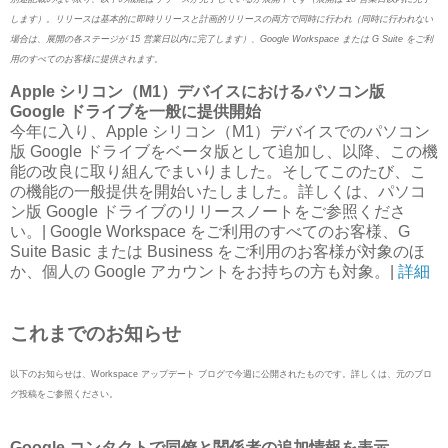
します）。リリースは基本的に即時リリースと計画的リリースの両方で同時に行われ（同時に行われない
場合は、展開の各ステージが 15 営業日以内に完了します）、Google Workspace または G Suite をご利
用のすべてのお客様に提供されます。
Apple シリコン（M1）デバイスにおけるパソコン版
Google ドライブを一般に提供開始
今年に入り、Apple シリコン（M1）デバイスでのパソコン
版 Google ドライブをベータ版として追加し、以降、この機
能の改良に取り組んでまいりました。そしてこのたび、こ
の機能の一般提供を開始いたしました。詳しくは、パソコ
ン版 Google ドライブのリリースノートをご参照くださ
い。| Google Workspace をご利用のすべてのお客様、G
Suite Basic または Business をご利用のお客様が対象のほ
か、個人の Google アカウントをお持ちの方も対象。|
詳細
これまでのお知らせ
以下のお知らせは、Workspace アップデート ブログで今週に公開されたものです。詳しくは、元のブロ
グ投稿をご参照ください。
Google コンタクトで同僚と関係者の追加情報を表示