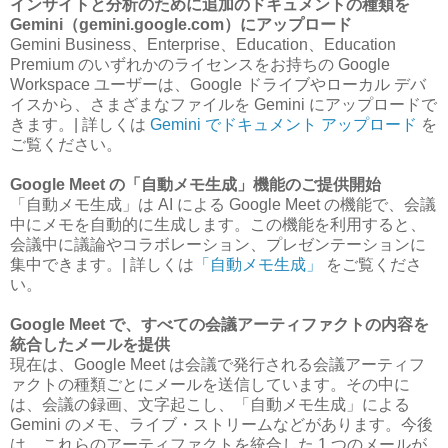
インサイトと分析のために追加のドキュメントの種類を
Gemini（gemini.google.com）にアップロード
Gemini Business、Enterprise、Education、Education
Premium のいずれかのライセンスをお持ちの Google
Workspace ユーザーは、Google ドライブやローカル デバ
イスから、さまざまなファイルを Gemini にアップロードで
きます。| 詳しくは
Gemini でドキュメント アップロード
を
ご覧ください。
Google Meet の「自動メモ生成」機能のご提供開始
「自動メモ生成」は AI による Google Meet の機能で、会議
中にメモを自動的に生成します。この機能を利用すると、
会議中に議論やコラボレーション、プレゼンテーションに
集中できます。| 詳しくは
「自動メモ生成」
をご覧くださ
い。
Google Meet で、すべての会議アーティファクトの内容を
統合したメールを提供
現在は、Google Meet は会議で発行される会議アーティフ
ァクトの種類ごとにメールを送信しています。その中に
は、会議の録画、文字起こし、「自動メモ生成」による
Gemini のメモ、ライブ・ストリームなどがあります。今後
は、これらのアーティファクトを統合した 1 つのメールが