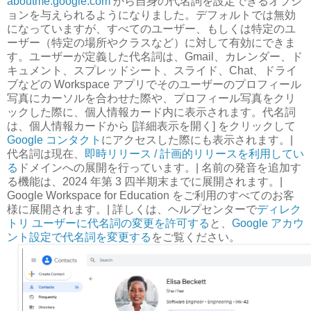
aboutme.google.com
から自身の代名詞を設定できるオプシ
ョンを与えられるようになりました。デフォルトでは無効
になっていますが、すべてのユーザー、もしくは特定のユ
ーザー（特定の場所やクラスなど）に対して有効にできま
す。ユーザーが定義した代名詞は、Gmail、カレンダー、ド
キュメント、スプレッドシート、スライド、Chat、ドライ
ブなどの Workspace アプリでそのユーザーのプロフィール
写真にカーソルを合わせた際や、プロフィール写真をクリ
ックした際に、個人情報カード内に表示されます。代名詞
は、個人情報カードから [詳細表示を開く] をクリックして
Google コンタクト
にアクセスした際にも表示されます。|
代名詞は現在、
即時リリース / 計画的リリースを利用してい
る
ドメインへの展開を行っています。| 名前の発音を追加す
る機能は、2024 年第 3 四半期末までに展開されます。|
Google Workspace for Education をご利用のすべてのお客
様に展開されます。| 詳しくは、ヘルプセンターで
ディレク
トリ ユーザーに代名詞の変更を許可する
と、
Google アカウ
ント設定で代名詞を変更する
をご覧ください。