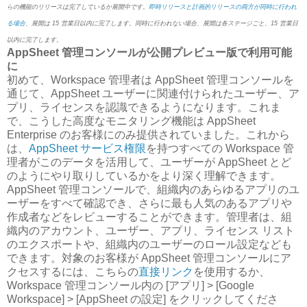
らの機能のリリースは完了しているか展開中です。
即時リリースと計画的リリースの両方が同時に行われ
る場合
、展開は 15 営業日以内に完了します。同時に行われない場合、展開は各ステージごと、15 営業日
以内に完了します。
AppSheet 管理コンソールが公開プレビュー版で利用可能
に
初めて、Workspace 管理者は AppSheet 管理コンソールを
通じて、AppSheet ユーザーに関連付けられたユーザー、ア
プリ、ライセンスを認識できるようになります。これま
で、こうした高度なモニタリング機能は AppSheet
Enterprise のお客様にのみ提供されていました。これから
は、
AppSheet サービス権限
を持つすべての Workspace 管
理者がこのデータを活用して、ユーザーが AppSheet とど
のようにやり取りしているかをより深く理解できます。
AppSheet 管理コンソールで、組織内のあらゆるアプリのユ
ーザーをすべて確認でき、さらに最も人気のあるアプリや
作成者などをレビューすることができます。管理者は、組
織内のアカウント、ユーザー、アプリ、ライセンス リスト
のエクスポートや、組織内のユーザーのロール設定なども
できます。対象のお客様が AppSheet 管理コンソールにア
クセスするには、こちらの
直接リンク
を使用するか、
Workspace 管理コンソール内の [アプリ] > [Google
Workspace] > [AppSheet の設定] をクリックしてくださ