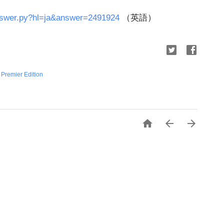
answer.py?hl=ja&answer=2491924
（英語）
,
Premier Edition


