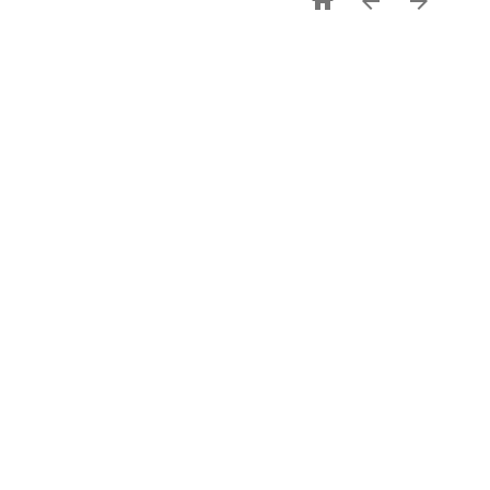


