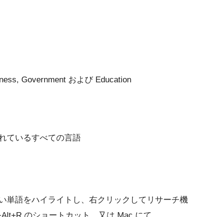
siness, Government および Education
トされているすべての言語
したい単語をハイライトし、右クリックしてリサーチ機
l+Alt+R のショートカット、又は Mac にて