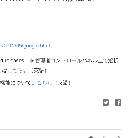
.jp/2012/05/google.html
uled releases」を管理者コントロールパネル上で選択
くは
こちら
。（英語）
おける新機能については
こちら
（英語）。