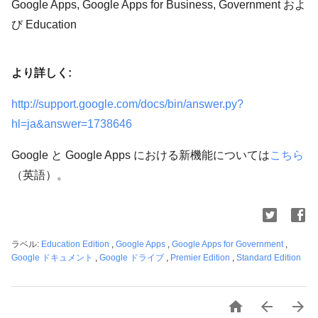
Google Apps, Google Apps for Business, Government およ
び Education
より詳しく:
http://support.google.com/docs/bin/answer.py?
hl=ja&answer=1738646
Google と Google Apps における新機能については
こちら
（英語）。
ラベル:
Education Edition
,
Google Apps
,
Google Apps for Government
,
Google ドキュメント
,
Google ドライブ
,
Premier Edition
,
Standard Edition


