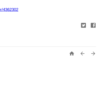
er/4362302


