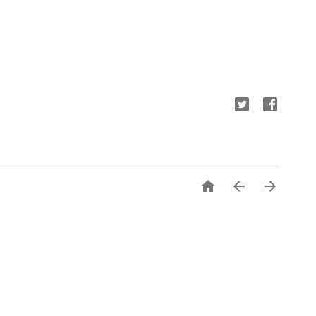


