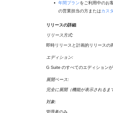
年間プラン
をご利用中のお
の営業担当の方または
カス
リリースの詳細
リリース方式:
即時リリースと計画的リリースの
エディション:
G Suite のすべてのエディション
展開ペース:
完全に展開（機能が表示されるまで
対象:
管理者のみ