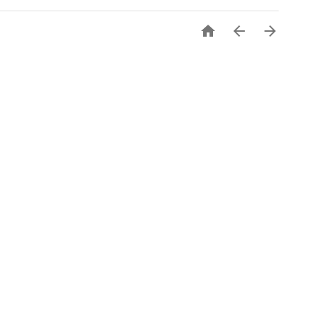


